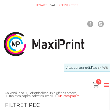
IENĀKT
VAI
REĢISTRĒTIES
Visas cenas norādītas
ar PVN
0
Galvenā lapa
Saimniecības un higiēnas preces
Tualetes papīrs, salvetes, dvieļi
Tualetes papīrs
FILTRĒT PĒC