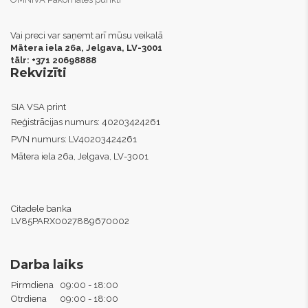
Vai preci var saņemt arī mūsu veikalā
Mātera iela 26a, Jelgava,
LV-3001
tālr: +371 20698888
Rekvizīti
SIA VSA print
Reģistrācijas numurs:
40203424261
PVN numurs:
LV40203424261
Mātera iela 26a, Jelgava, LV-3001
Citadele banka
LV85PARX0027889670002
Darba laiks
Pirmdiena
09:00 - 18:00
Otrdiena
09:00 - 18:00