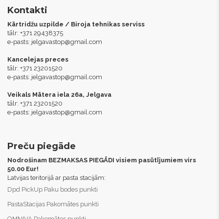
Kontakti
Kārtridžu uzpilde / Biroja tehnikas serviss
tālr: +371 29438375
e-pasts:
jelgavastop@gmail.com
Kancelejas preces
tālr: +371 23201520
e-pasts:
jelgavastop@gmail.com
Veikals Mātera iela 26a, Jelgava
tālr: +371 23201520
e-pasts:
jelgavastop@gmail.com
Preču piegāde
Nodrošinam BEZMAKSAS PIEGĀDI visiem pasūtījumiem virs
50.00 Eur!
Latvijas teritorijā ar pasta stacijām:
Dpd PickUp Paku bodes punkti
PastaStacijas Pakomātes punkti
OMNIVA Pakomātes punkti