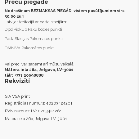
Preču piegāde
Nodrošinam BEZMAKSAS PIEGĀDI visiem pasūtījumiem virs
50.00 Eur!
Latvijas teritorijā ar pasta stacijām:
Dpd PickUp Paku bodes punkti
PastaStacijas Pakomātes punkti
OMNIVA Pakomātes punkti
Vai preci var saņemt arī mūsu veikalā
Mātera iela 26a, Jelgava,
LV-3001
tālr: +371 20698888
Rekvizīti
SIA VSA print
Reģistrācijas numurs:
40203424261
PVN numurs:
LV40203424261
Mātera iela 26a, Jelgava, LV-3001