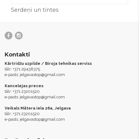
Serdeņi un tintes
Kontakti
Kārtridžu uzpilde / Biroja tehnikas serviss
tālr: +371 29438375
e-pasts:
jelgavastop@gmail.com
Kancelejas preces
tālr: +371 23201520
e-pasts:
jelgavastop@gmail.com
Veikals Mātera iela 26a, Jelgava
tālr: +371 23201520
e-pasts:
jelgavastop@gmail.com