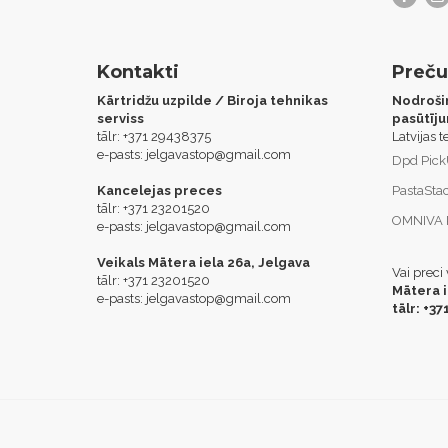
Kontakti
Preču
Kārtridžu uzpilde / Biroja tehnikas
Nodroši
serviss
pasūtīju
tālr: +371 29438375
Latvijas t
e-pasts:
jelgavastop@gmail.com
Dpd Pick
Kancelejas preces
PastaSta
tālr: +371 23201520
OMNIVA P
e-pasts:
jelgavastop@gmail.com
Veikals Mātera iela 26a, Jelgava
Vai preci
tālr: +371 23201520
Mātera i
e-pasts:
jelgavastop@gmail.com
tālr: +3