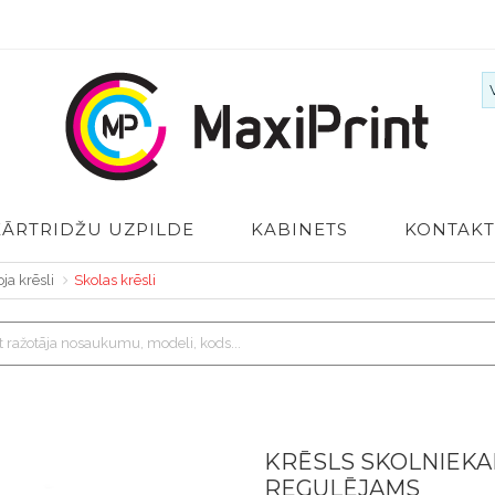
KĀRTRIDŽU UZPILDE
KABINETS
KONTAKT
oja krēsli
Skolas krēsli
KRĒSLS SKOLNIEKAM
REGULĒJAMS