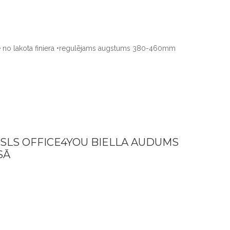
e no lakota finiera •regulējams augstums 380-460mm
ĒSLS OFFICE4YOU BIELLA AUDUMS
SĀ