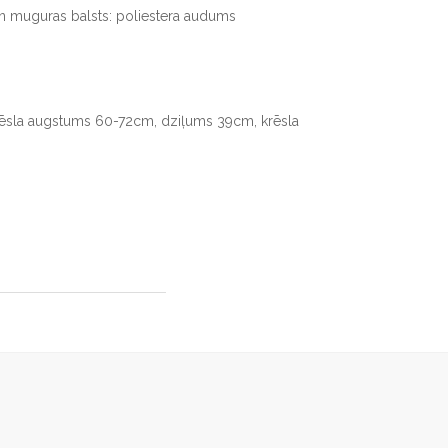
 un muguras balsts: poliestera audums
s
rēsla augstums 60-72cm, dziļums 39cm, krēsla