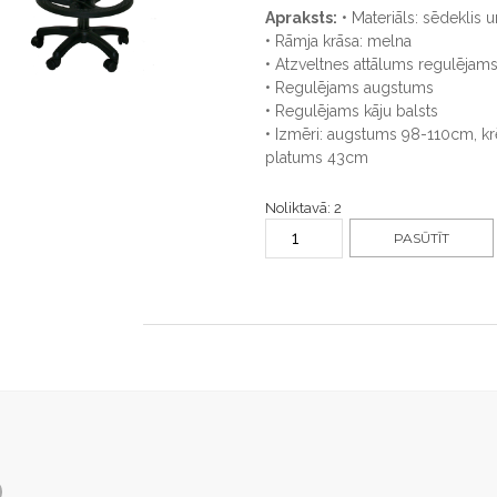
Apraksts:
• Materiāls: sēdeklis
• Rāmja krāsa: melna
• Atzveltnes attālums regulējam
• Regulējams augstums
• Regulējams kāju balsts
• Izmēri: augstums 98-110cm, k
platums 43cm
Noliktavā: 2
PASŪTĪT