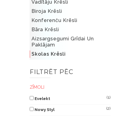
Vadītāju Krēsli
Biroja Krēsli
Konferenču Krēsli
Bāra Krēsli
Aizsargsegumi Grīdai Un
Paklājam
Skolas Krēsli
FILTRĒT PĒC
ZĪMOLI
(1)
Evelekt
(2)
Nowy Styl