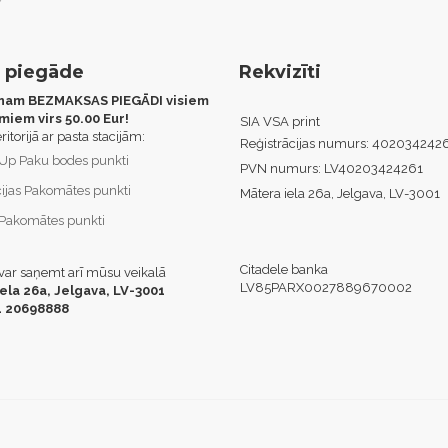
 piegāde
Rekvizīti
nam BEZMAKSAS PIEGĀDI visiem
miem virs 50.00 Eur!
SIA VSA print
eritorijā ar pasta stacijām:
Reģistrācijas numurs:
402034242
Up Paku bodes punkti
PVN numurs:
LV40203424261
cijas Pakomātes punkti
Mātera iela 26a, Jelgava, LV-3001
akomātes punkti
Citadele banka
 var saņemt arī mūsu veikalā
LV85PARX0027889670002
ela 26a, Jelgava,
LV-3001
71 20698888