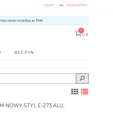
IENĀKT
VAI
REĢISTRĒTIES
Visas cenas norādītas
ar PVN
0
0 €
I
BEZ PVN
 NOWY STYL E-273 ALU,