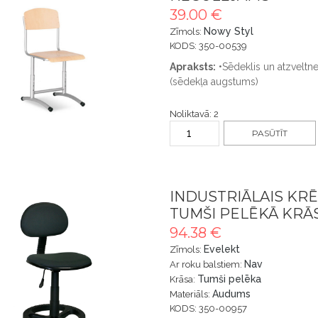
39.00 €
Nowy Styl
Zīmols:
KODS: 350-00539
Apraksts:
•Sēdeklis un atzveltn
(sēdekļa augstums)
Noliktavā: 2
PASŪTĪT
INDUSTRIĀLAIS KR
TUMŠI PELĒKĀ KRĀ
94.38 €
Evelekt
Zīmols:
Nav
Ar roku balstiem:
Tumši pelēka
Krāsa:
Audums
Materiāls:
KODS: 350-00957