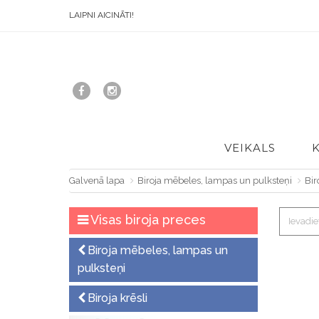
LAIPNI AICINĀTI!
VEIKALS
Galvenā lapa
Biroja mēbeles, lampas un pulksteņi
Bir
Visas biroja preces
Biroja mēbeles, lampas un
pulksteņi
Biroja krēsli