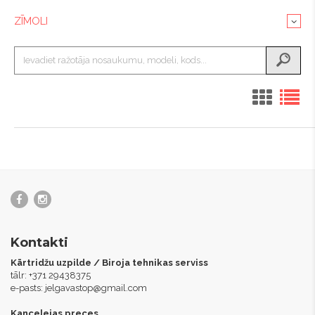
ZĪMOLI
Kontakti
Kārtridžu uzpilde / Biroja tehnikas serviss
tālr: +371 29438375
e-pasts:
jelgavastop@gmail.com
Kancelejas preces