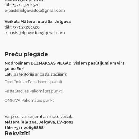
tālr: +371 23201520
e-pasts:
jelgavastop@gmail.com
Veikals Mātera iela 26a, Jelgava
tālr: +371 23201520
e-pasts:
jelgavastop@gmail.com
Preču piegāde
Nodrošinam BEZMAKSAS PIEGĀDI visiem pasūtījumiem virs
50.00 Eur!
Latvijas teritorijā ar pasta stacijām:
Dpd PickUp Paku bodes punkti
PastaStacijas Pakomātes punkti
OMNIVA Pakomātes punkti
Vai preci var saņemt arī mūsu veikalā
Mātera iela 26a, Jelgava,
LV-3001
tālr: +371 20698888
Rekvizīti