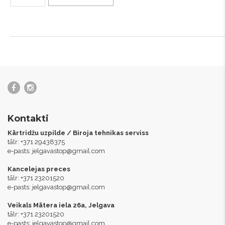
Kontakti
Kārtridžu uzpilde / Biroja tehnikas serviss
tālr: +371 29438375
e-pasts:
jelgavastop@gmail.com
Kancelejas preces
tālr: +371 23201520
e-pasts:
jelgavastop@gmail.com
Veikals Mātera iela 26a, Jelgava
tālr: +371 23201520
e-pasts:
jelgavastop@gmail.com