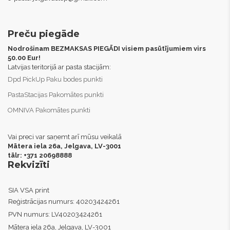
Preču piegāde
Nodrošinam BEZMAKSAS PIEGĀDI visiem pasūtījumiem virs
50.00 Eur!
Latvijas teritorijā ar pasta stacijām:
Dpd PickUp Paku bodes punkti
PastaStacijas Pakomātes punkti
OMNIVA Pakomātes punkti
Vai preci var saņemt arī mūsu veikalā
Mātera iela 26a, Jelgava,
LV-3001
tālr: +371 20698888
Rekvizīti
SIA VSA print
Reģistrācijas numurs:
40203424261
PVN numurs:
LV40203424261
Mātera iela 26a, Jelgava, LV-3001