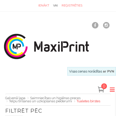
IENĀKT
VAI
REĢISTRĒTIES
Visas cenas norādītas
ar PVN
0
Galvenā lapa
Saimniecības un higiēnas preces
Telpu tīrīšanas un uzkopšanas piederumi
Tualetes birstes
FILTRĒT PĒC