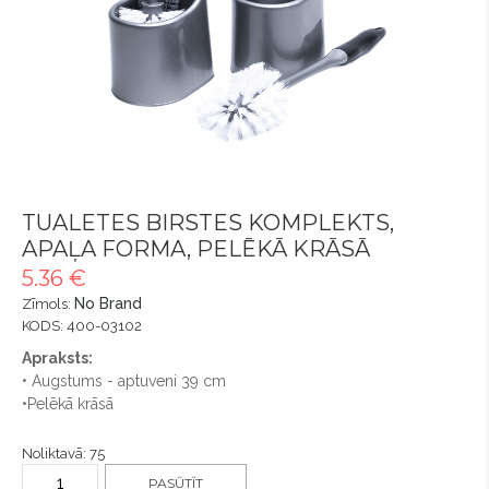
TUALETES BIRSTES KOMPLEKTS,
APAĻA FORMA, PELĒKĀ KRĀSĀ
5.36 €
No Brand
Zīmols:
KODS: 400-03102
Apraksts:
• Augstums - aptuveni 39 cm
•Pelēkā krāsā
Noliktavā: 75
PASŪTĪT