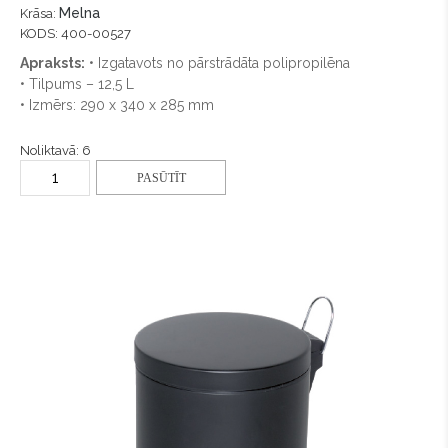
Melna
Krāsa:
KODS: 400-00527
Apraksts:
• Izgatavots no pārstrādāta polipropilēna
• Tilpums – 12,5 L
• Izmērs: 290 x 340 x 285 mm
Noliktavā: 6
PASŪTĪT