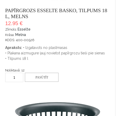
PAPĪRGROZS ESSELTE BASKO, TILPUMS 18
L, MELNS
12.95 €
Esselte
Zīmols:
Melna
Krāsa:
KODS: 400-00526
Apraksts:
• Izgatavots no plastmasas
• Plakana aizmugure ļauj novietot papīrgrozu tieši pie sienas
• Tilpums 18 l
Noliktavā: 12
PASŪTĪT