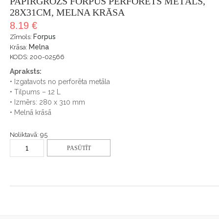
PAPĪRGROZS FORPUS PERFORĒTS METĀLS,
28X31CM, MELNA KRĀSA
8.19 €
Forpus
Zīmols:
Melna
Krāsa:
KODS: 200-02566
Apraksts:
• Izgatavots no perforēta metāla
• Tilpums – 12 L
• Izmērs: 280 x 310 mm
• Melnā krāsā
Noliktavā: 95
PASŪTĪT