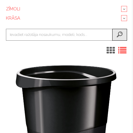
ZĪMOLI
KRĀSA