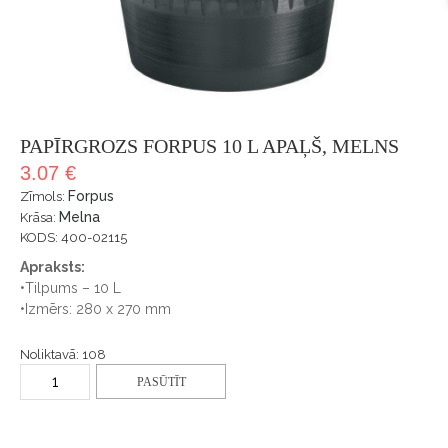
PAPĪRGROZS FORPUS 10 L APAĻŠ, MELNS
3.07 €
Forpus
Zīmols:
Melna
Krāsa:
KODS: 400-02115
Apraksts:
•Tilpums – 10 L
•Izmērs: 280 x 270 mm
Noliktavā: 108
PASŪTĪT