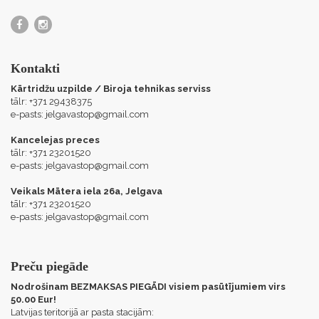
Kontakti
Kārtridžu uzpilde / Biroja tehnikas serviss
tālr: +371 29438375
e-pasts:
jelgavastop@gmail.com
Kancelejas preces
tālr: +371 23201520
e-pasts:
jelgavastop@gmail.com
Veikals Mātera iela 26a, Jelgava
tālr: +371 23201520
e-pasts:
jelgavastop@gmail.com
Preču piegāde
Nodrošinam BEZMAKSAS PIEGĀDI visiem pasūtījumiem virs
50.00 Eur!
Latvijas teritorijā ar pasta stacijām: