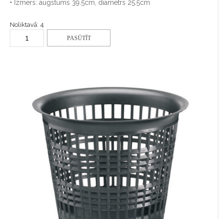
• Izmērs: augstums 39.5cm, diametrs 25.5cm
Noliktavā: 4
PASŪTĪT