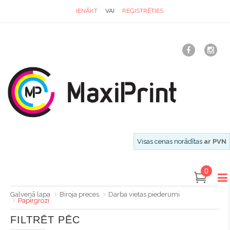
IENĀKT
VAI
REĢISTRĒTIES
Visas cenas norādītas
ar PVN
0
Galvenā lapa
Biroja preces
Darba vietas piederumi
Papīrgrozi
FILTRĒT PĒC