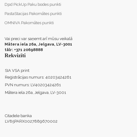
Dpd PickUp Paku bodes punkti
PastaStacijas Pakomātes punkti
OMNIVA Pakomātes punkti
Vai preci var saņemt arī mūsu veikalā
Mātera iela 26a, Jelgava,
LV-3001
tālr: +371 20698888
Rekvizīti
SIA VSA print
Reģistrācijas numurs:
40203424261
PVN numurs:
LV40203424261
Mātera iela 26a, Jelgava, LV-3001
Citadele banka
LV85PARX0027889670002