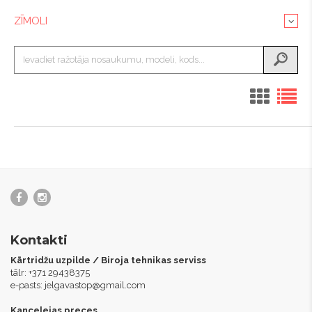
ZĪMOLI
Kontakti
Kārtridžu uzpilde / Biroja tehnikas serviss
tālr: +371 29438375
e-pasts:
jelgavastop@gmail.com
Kancelejas preces