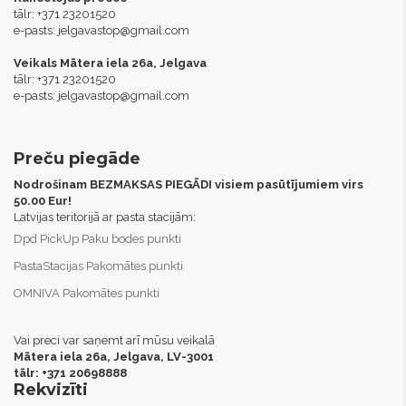
tālr: +371 23201520
e-pasts:
jelgavastop@gmail.com
Veikals Mātera iela 26a, Jelgava
tālr: +371 23201520
e-pasts:
jelgavastop@gmail.com
Preču piegāde
Nodrošinam BEZMAKSAS PIEGĀDI visiem pasūtījumiem virs
50.00 Eur!
Latvijas teritorijā ar pasta stacijām:
Dpd PickUp Paku bodes punkti
PastaStacijas Pakomātes punkti
OMNIVA Pakomātes punkti
Vai preci var saņemt arī mūsu veikalā
Mātera iela 26a, Jelgava,
LV-3001
tālr: +371 20698888
Rekvizīti