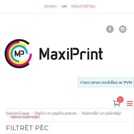
IENĀKT
VAI
REĢISTRĒTIES
Visas cenas norādītas
ar PVN
0
Galvenā lapa
Papīrs un papīra preces
Kalendāri un plānotāji
Sienas kalendāri
FILTRĒT PĒC