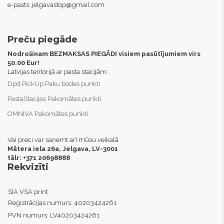
e-pasts:
jelgavastop@gmail.com
Preču piegāde
Nodrošinam BEZMAKSAS PIEGĀDI visiem pasūtījumiem virs
50.00 Eur!
Latvijas teritorijā ar pasta stacijām:
Dpd PickUp Paku bodes punkti
PastaStacijas Pakomātes punkti
OMNIVA Pakomātes punkti
Vai preci var saņemt arī mūsu veikalā
Mātera iela 26a, Jelgava,
LV-3001
tālr: +371 20698888
Rekvizīti
SIA VSA print
Reģistrācijas numurs:
40203424261
PVN numurs:
LV40203424261