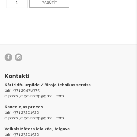
PASŪTĪT
Kontakti
Kārtridžu uzpilde / Biroja tehnikas serviss
tālr: +371 29438375
e-pasts:
jelgavastop@gmail.com
Kancelejas preces
tālr: +371 23201520
e-pasts:
jelgavastop@gmail.com
Veikals Mātera iela 26a, Jelgava
tālr: +371 23201520