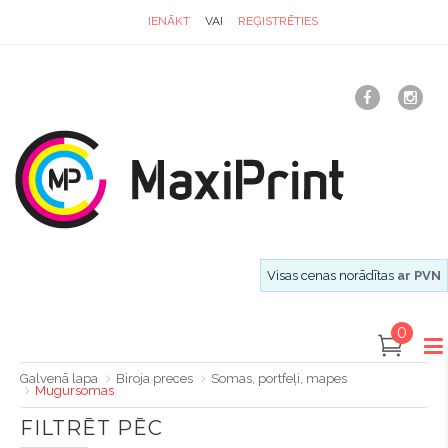
IENĀKT
VAI
REĢISTRĒTIES
Visas cenas norādītas
ar PVN
0
Galvenā lapa
Biroja preces
Somas, portfeļi, mapes
Mugursomas
FILTRĒT PĒC