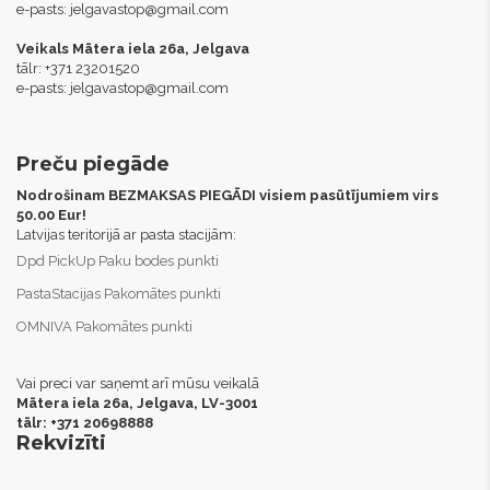
e-pasts:
jelgavastop@gmail.com
Veikals Mātera iela 26a, Jelgava
tālr: +371 23201520
e-pasts:
jelgavastop@gmail.com
Preču piegāde
Nodrošinam BEZMAKSAS PIEGĀDI visiem pasūtījumiem virs
50.00 Eur!
Latvijas teritorijā ar pasta stacijām:
Dpd PickUp Paku bodes punkti
PastaStacijas Pakomātes punkti
OMNIVA Pakomātes punkti
Vai preci var saņemt arī mūsu veikalā
Mātera iela 26a, Jelgava,
LV-3001
tālr: +371 20698888
Rekvizīti