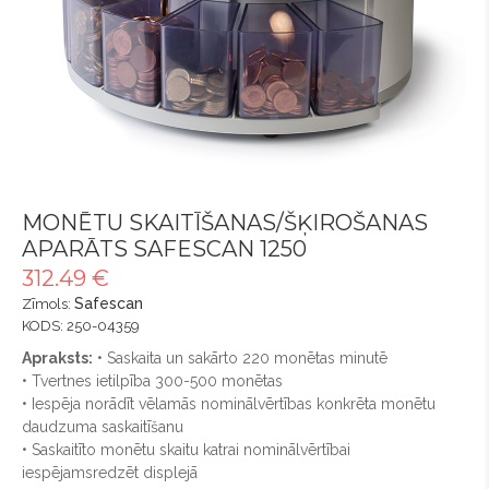
MONĒTU SKAITĪŠANAS/ŠĶIROŠANAS
APARĀTS SAFESCAN 1250
312.49 €
Safescan
Zīmols:
KODS: 250-04359
Apraksts:
• Saskaita un sakārto 220 monētas minutē
• Tvertnes ietilpība 300-500 monētas
• Iespēja norādīt vēlamās nominālvērtības konkrēta monētu
daudzuma saskaitīšanu
• Saskaitīto monētu skaitu katrai nominālvērtībai
iespējamsredzēt displejā