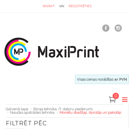
IENĀKT
VAI
REĢISTRĒTIES
Visas cenas norādītas
ar PVN
0
Galvenā lapa
Biroja tehnika, IT, datoru piederumi
Naudas apstrādes tehnika
Monētu skaitītaji, šķirotāji un pakotāji
FILTRĒT PĒC