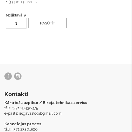
• 3 gadu garantija
Noliktavā: 5
PASŪTĪT
Kontakti
Kārtridžu uzpilde / Biroja tehnikas serviss
tālr: +371 29438375
e-pasts:
jelgavastop@gmail.com
Kancelejas preces
tālr: +371 23201520