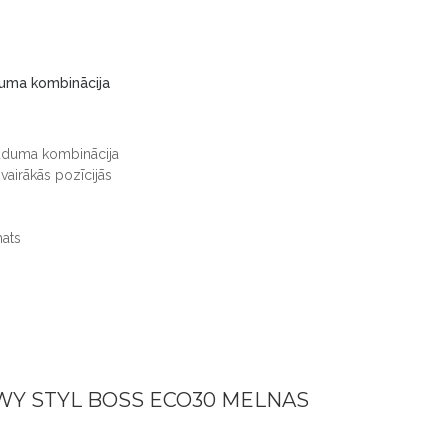
duma kombinācija
 auduma kombinācija
vairākās pozīcijās
mats
WY STYL BOSS ECO30 MELNAS