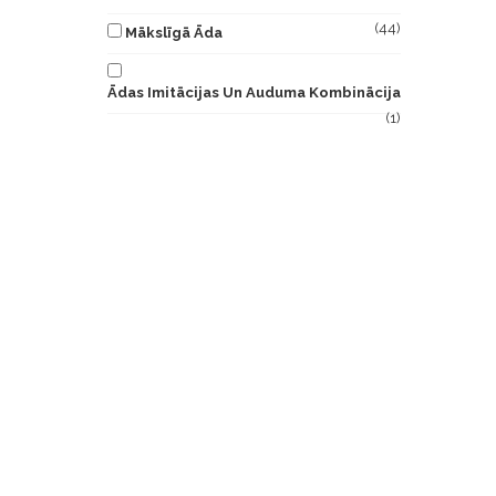
(44)
Mākslīgā Āda
Ādas Imitācijas Un Auduma Kombinācija
(1)