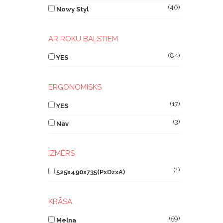
(40)
Nowy Styl
AR ROKU BALSTIEM
(84)
YES
ERGONOMISKS
(17)
YES
(3)
Nav
IZMĒRS
(1)
525x490x735(PxDzxA)
KRĀSA
(59)
Melna