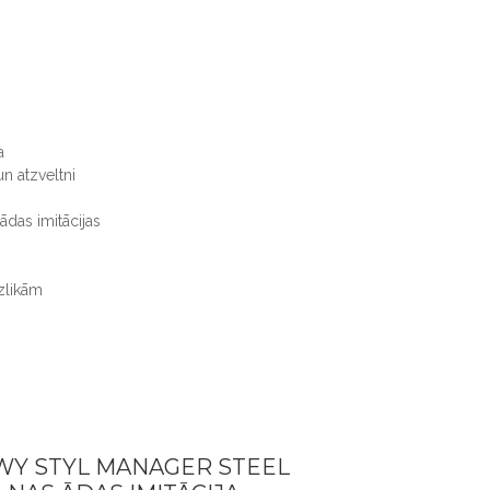
a
un atzveltni
 ādas imitācijas
zlikām
WY STYL MANAGER STEEL