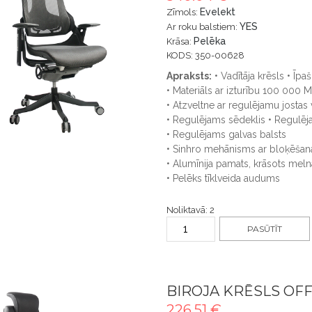
Evelekt
Zīmols:
YES
Ar roku balstiem:
Pelēka
Krāsa:
KODS: 350-00628
Apraksts:
• Vadītāja krēsls • Īpaš
• Materiāls ar izturību 100 000 Ma
• Atzveltne ar regulējamu jostas 
• Regulējams sēdeklis • Regulēja
• Regulējams galvas balsts
• Sinhro mehānisms ar bloķēšan
• Alumīnija pamats, krāsots meln
• Pelēks tīklveida audums
Noliktavā: 2
PASŪTĪT
BIROJA KRĒSLS OFF
226.51 €