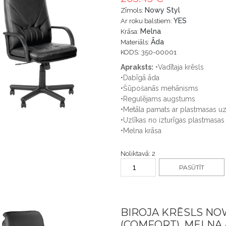
Nowy Styl
Zīmols:
YES
Ar roku balstiem:
Melna
Krāsa:
Āda
Materiāls:
KODS: 350-00001
Apraksts:
•Vadītaja krēsls
•Dabīgā āda
•Šūpošanās mehānisms
•Regulējams augstums
•Metāla pamats ar plastmasas u
•Uzlīkas no izturīgas plastmasas 
•Melna krāsa
Noliktavā: 2
PASŪTĪT
BIROJA KRĒSLS NO
(COMFORT), MELNA 