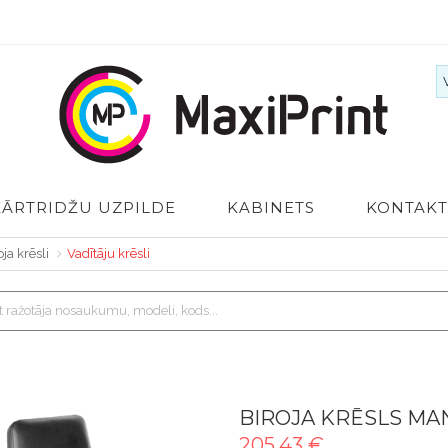
KĀRTRIDŽU UZPILDE
KABINETS
KONTAKT
oja krēsli
Vadītāju krēsli
BIROJA KRĒSLS MA
205.43 €