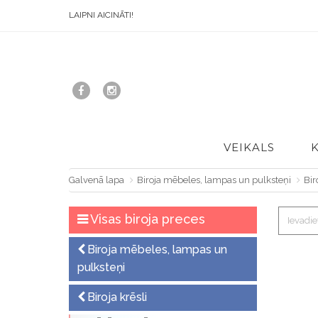
LAIPNI AICINĀTI!
VEIKALS
Galvenā lapa
Biroja mēbeles, lampas un pulksteņi
Bir
Visas biroja preces
Biroja mēbeles, lampas un
pulksteņi
Biroja krēsli