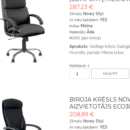
287.23 €
Nowy Styl
Zīmols:
YES
Ar roku balstiem:
Melna
Krāsa:
Āda
Materiāls:
KODS: 350-00031
Apraksts:
Vadītaja krēsls Dabī
Hromēts pamats Melna krāsa
Noliktavā: 1
PASŪTĪT
BIROJA KRĒSLS NO
AIZVIETOTĀJS ECO3
208.89 €
Nowy Styl
Zīmols:
YES
Ar roku balstiem: