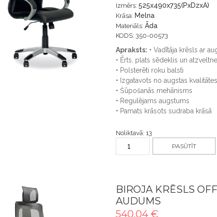
525x490x735(PxDzxA)
Izmērs:
Melna
Krāsa:
Āda
Materiāls:
KODS: 350-00573
Apraksts:
• Vadītāja krēsls ar au
• Ērts, plats sēdeklis un atzveltn
• Polsterēti roku balsti
• Izgatavots no augstas kvalitātes
• Šūpošanās mehānisms
• Regulējams augstums
• Pamats krāsots sudraba krāsā
Noliktavā: 13
PASŪTĪT
BIROJA KRĒSLS OF
AUDUMS
540.04 €