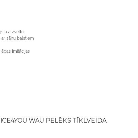
gstu atzveltni
e ar sānu balstiem
 ādas imitācijas
FICE4YOU WAU PELĒKS TĪKLVEIDA