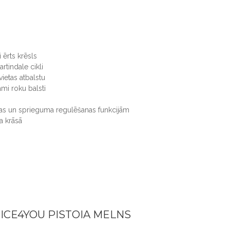
i ērts krēsls
rtindale cikli
vietas atbalstu
mi roku balsti
as un sprieguma regulēšanas funkcijām
a krāsā
ICE4YOU PISTOIA MELNS