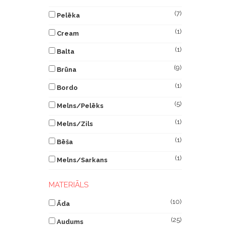
(7)
Pelēka
(1)
Cream
(1)
Balta
(9)
Brūna
(1)
Bordo
(5)
Melns/Pelēks
(1)
Melns/Zils
(1)
Bēša
(1)
Melns/Sarkans
MATERIĀLS
(10)
Āda
(25)
Audums