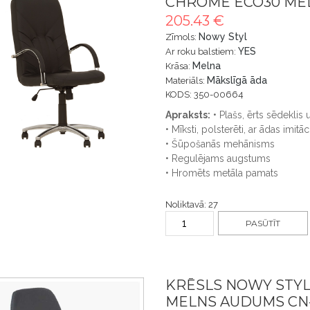
CHROME ECO30 MEL
205.43 €
Nowy Styl
Zīmols:
YES
Ar roku balstiem:
Melna
Krāsa:
Mākslīgā āda
Materiāls:
KODS: 350-00664
Apraksts:
• Plašs, ērts sēdeklis 
• Mīksti, polsterēti, ar ādas imitāc
• Šūpošanās mehānisms
• Regulējams augstums
• Hromēts metāla pamats
Noliktavā: 27
PASŪTĪT
KRĒSLS NOWY STY
MELNS AUDUMS CN