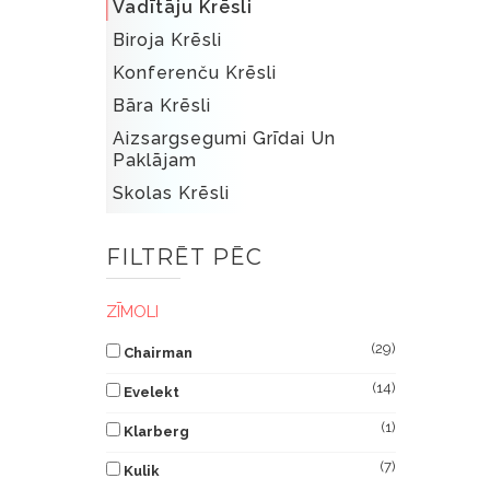
Vadītāju Krēsli
Biroja Krēsli
Konferenču Krēsli
Bāra Krēsli
Aizsargsegumi Grīdai Un
Paklājam
Skolas Krēsli
FILTRĒT PĒC
ZĪMOLI
(29)
Chairman
(14)
Evelekt
(1)
Klarberg
(7)
Kulik