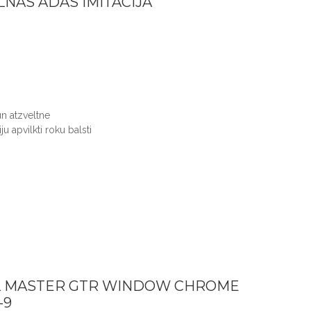
NAS ĀDAS IMITĀCIJA
un atzveltne
iju apvilkti roku balsti
L MASTER GTR WINDOW CHROME
-9