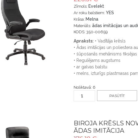
Evelekt
Zīmols:
YES
Ar roku balstiem:
Melna
Krāsa:
ādas imitācijas un au
Materiāls:
KODS: 350-00659
Apraksts:
• Vadītāja krēsls
• Ādas imitācijas un poliestera
• šūpošanās mehānisms fiksējas 
• Regulējams augstums
• ar galvas balstu
• melns, izturīgs plastmasas pa
Noliktavā: 6
PASŪTĪT
BIROJA KRĒSLS NO
ĀDAS IMITĀCIJA