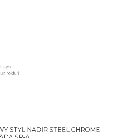
zlikām
un rokturi
WY STYL NADIR STEEL CHROME
ĀDA SP-A