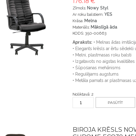
176.18 €
Nowy Styl
Zīmols:
YES
Ar roku balstiem:
Melna
Krāsa:
Mākslīgā āda
Materiāls:
KODS: 350-00663
Apraksts:
• Melnas ādas imitācij
• Elegants krēsls ar ērtu sēdekli 
• Melni, plastmasas roku balsti
• Izgatavots no aigstas kvalitātes
• Šūpošanas mehānisms
• Regulējams augstums
• Metāla pamats ar plastmasas u
Noliktavā: 2
PASŪTĪT
BIROJA KRĒSLS NO