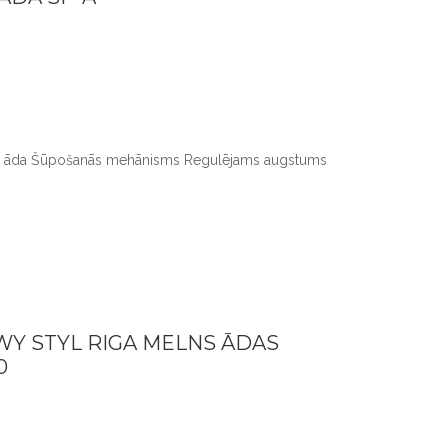
gā āda Šūpošanās mehānisms Regulējams augstums
WY STYL RIGA MELNS ĀDAS
0