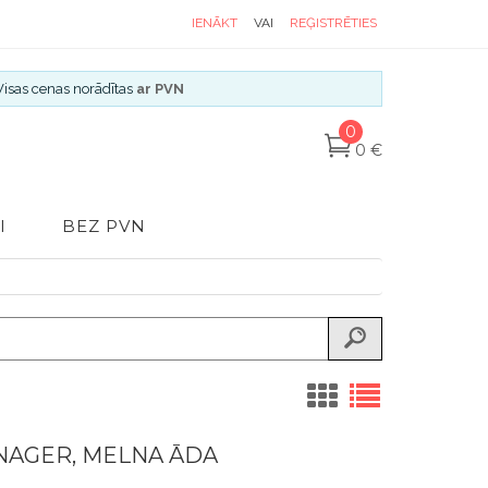
IENĀKT
VAI
REĢISTRĒTIES
Visas cenas norādītas
ar PVN
0
0 €
I
BEZ PVN
NAGER, MELNA ĀDA