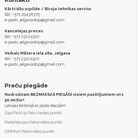
Kontakti
Kārtridžu uzpilde / Biroja tehnikas serviss
tālr: +371 29438375
e-pasts:
jelgavastop@gmail.com
Kancelejas preces
tālr: +371 23201520
e-pasts:
jelgavastop@gmail.com
Veikals Mātera iela 26a, Jelgava
tālr: +371 23201520
e-pasts:
jelgavastop@gmail.com
Preču piegāde
Nodrošinam BEZMAKSAS PIEGĀDI visiem pasūtījumiem virs
50.00 Eur!
Latvijas teritorijā ar pasta stacijām:
Dpd PickUp Paku bodes punkti
PastaStacijas Pakomātes punkti
OMNIVA Pakomātes punkti