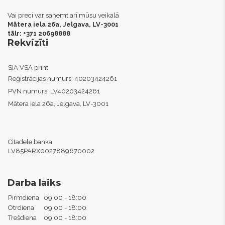
Vai preci var saņemt arī mūsu veikalā
Mātera iela 26a, Jelgava,
LV-3001
tālr: +371 20698888
Rekvizīti
SIA VSA print
Reģistrācijas numurs:
40203424261
PVN numurs:
LV40203424261
Mātera iela 26a, Jelgava, LV-3001
Citadele banka
LV85PARX0027889670002
Darba laiks
Pirmdiena
09:00 - 18:00
Otrdiena
09:00 - 18:00
Trešdiena
09:00 - 18:00