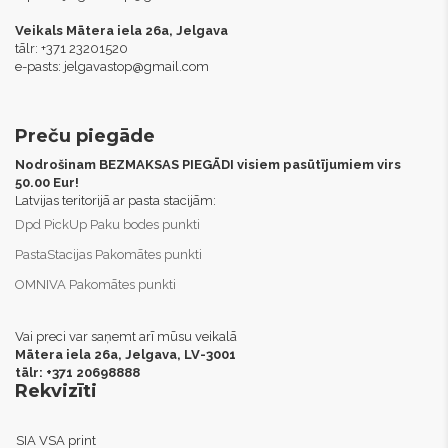
Veikals Mātera iela 26a, Jelgava
tālr: +371 23201520
e-pasts:
jelgavastop@gmail.com
Preču piegāde
Nodrošinam BEZMAKSAS PIEGĀDI visiem pasūtījumiem virs
50.00 Eur!
Latvijas teritorijā ar pasta stacijām:
Dpd PickUp Paku bodes punkti
PastaStacijas Pakomātes punkti
OMNIVA Pakomātes punkti
Vai preci var saņemt arī mūsu veikalā
Mātera iela 26a, Jelgava,
LV-3001
tālr: +371 20698888
Rekvizīti
SIA VSA print