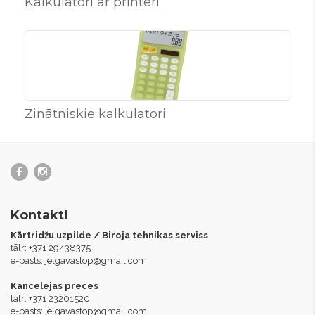
Kalkulatori ar printeri
Zinātniskie kalkulatori
Kontakti
Kārtridžu uzpilde / Biroja tehnikas serviss
tālr: +371 29438375
e-pasts:
jelgavastop@gmail.com
Kancelejas preces
tālr: +371 23201520
e-pasts:
jelgavastop@gmail.com