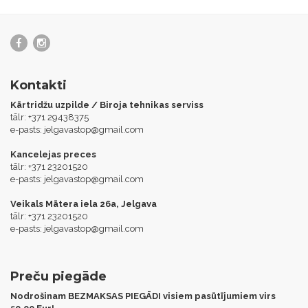
Kontakti
Kārtridžu uzpilde / Biroja tehnikas serviss
tālr: +371 29438375
e-pasts:
jelgavastop@gmail.com
Kancelejas preces
tālr: +371 23201520
e-pasts:
jelgavastop@gmail.com
Veikals Mātera iela 26a, Jelgava
tālr: +371 23201520
e-pasts:
jelgavastop@gmail.com
Preču piegāde
Nodrošinam BEZMAKSAS PIEGĀDI visiem pasūtījumiem virs