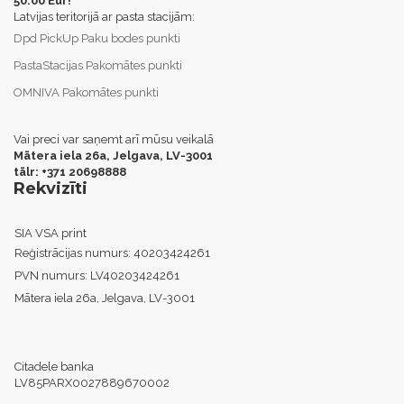
50.00 Eur!
Latvijas teritorijā ar pasta stacijām:
Dpd PickUp Paku bodes punkti
PastaStacijas Pakomātes punkti
OMNIVA Pakomātes punkti
Vai preci var saņemt arī mūsu veikalā
Mātera iela 26a, Jelgava,
LV-3001
tālr: +371 20698888
Rekvizīti
SIA VSA print
Reģistrācijas numurs:
40203424261
PVN numurs:
LV40203424261
Mātera iela 26a, Jelgava, LV-3001
Citadele banka
LV85PARX0027889670002