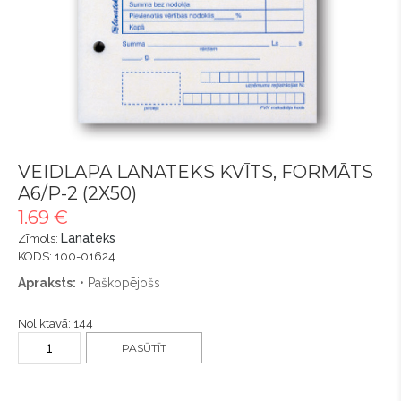
VEIDLAPA LANATEKS KVĪTS, FORMĀTS
A6/P-2 (2X50)
1.69 €
Lanateks
Zīmols:
KODS: 100-01624
Apraksts:
• Paškopējošs
Noliktavā: 144
PASŪTĪT