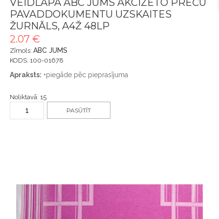
VEIDLAPA ABC JUMS AKCIZĒTO PREČU
PAVADDOKUMENTU UZSKAITES
ŽURNĀLS, A4Ž 48LP
2.07 €
ABC JUMS
Zīmols:
KODS: 100-01678
Apraksts:
•piegāde pēc pieprasījuma
Noliktavā: 15
PASŪTĪT