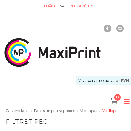
IENĀKT
VAI
REĢISTRĒTIES
Visas cenas norādītas
ar PVN
0
Galvenā lapa
Papīrs un papīra preces
Veidlapas
Veidlapas
FILTRĒT PĒC