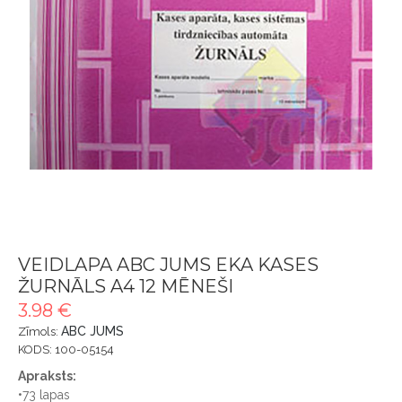
VEIDLAPA ABC JUMS EKA KASES
ŽURNĀLS A4 12 MĒNEŠI
3.98 €
ABC JUMS
Zīmols:
KODS: 100-05154
Apraksts:
•73 lapas