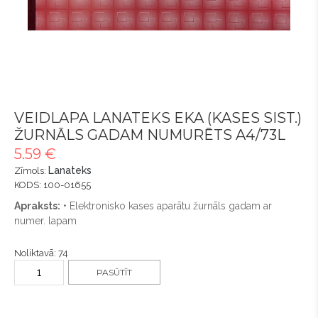
VEIDLAPA LANATEKS EKA (KASES SIST.)
ŽURNĀLS GADAM NUMURĒTS A4/73L
5.59 €
Lanateks
Zīmols:
KODS: 100-01655
Apraksts:
• Elektronisko kases aparātu žurnāls gadam ar
numer. lapam
Noliktavā: 74
PASŪTĪT